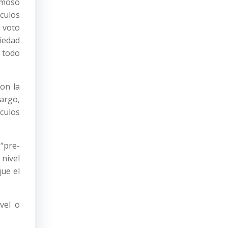
famoso
culos
l voto
ciedad
 todo
con la
cargo,
ículos
 “pre-
 nivel
que el
vel o