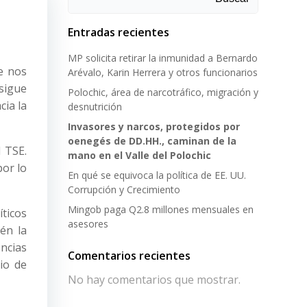
Entradas recientes
MP solicita retirar la inmunidad a Bernardo
e nos
Arévalo, Karin Herrera y otros funcionarios
sigue
Polochic, área de narcotráfico, migración y
cia la
desnutrición
Invasores y narcos, protegidos por
oenegés de DD.HH., caminan de la
 TSE.
mano en el Valle del Polochic
por lo
En qué se equivoca la política de EE. UU.
Corrupción y Crecimiento
Mingob paga Q2.8 millones mensuales en
íticos
asesores
én la
ncias
Comentarios recientes
gio de
No hay comentarios que mostrar.