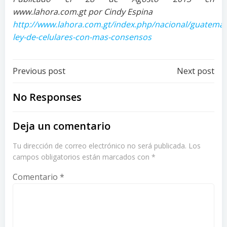
www.lahora.com.gt por Cindy Espina
http://www.lahora.com.gt/index.php/nacional/guatemal
ley-de-celulares-con-mas-consensos
Post
Post
Previous post
Next post
navigation
navigation
No Responses
Deja un comentario
Tu dirección de correo electrónico no será publicada.
Los
campos obligatorios están marcados con
*
Comentario
*