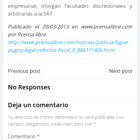
empresarial, otorgan facultades discrecionales y
arbitrarias a la SAT.
Publicado el 20/03/2013 en www.prensalibre.com
por Prensa libre
http://www.prensalibre.com/noticias/justicia/Sigue-
pugna-legal-reforma-fiscal_0_886111406.html
Post
Post
Previous post
Next post
navigation
navigation
No Responses
Deja un comentario
Tu dirección de correo electrónico no será publicada.
Los
campos obligatorios están marcados con
*
Comentario
*