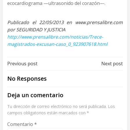
ecocardiograma —ultrasonido del corazón—.
Publicado el 22/05/2013 en www.prensalibre.com
por SEGURIDAD Y JUSTICIA
http://www.prensalibre.com/noticias/Trece-
magistrados-excusan-caso_0_923907618.html
Post
Post
Previous post
Next post
navigation
navigation
No Responses
Deja un comentario
Tu dirección de correo electrónico no será publicada.
Los
campos obligatorios están marcados con
*
Comentario
*