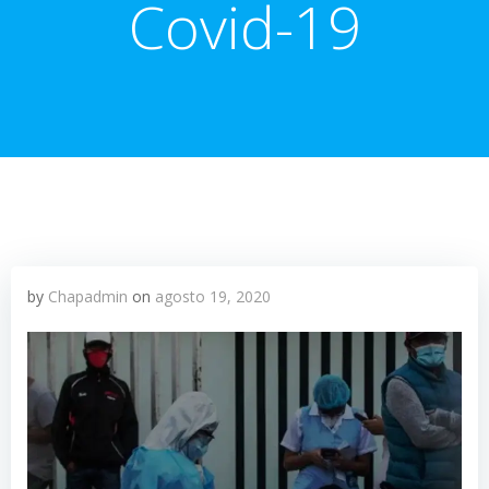
Covid-19
by
Chapadmin
on
agosto 19, 2020