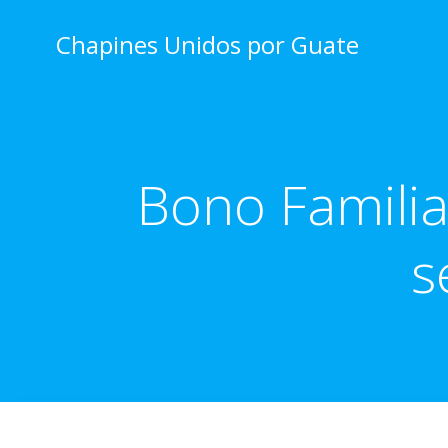
Skip
to
Chapines Unidos por Guate
content
Bono Familia
s