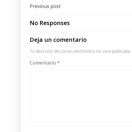
Post
Previous post
navigation
No Responses
Deja un comentario
Tu dirección de correo electrónico no será publicada.
Comentario
*