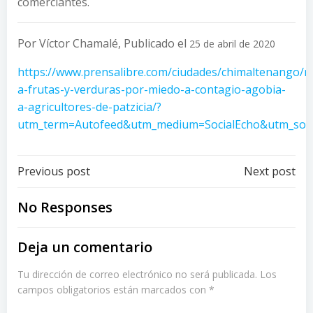
comerciantes.
Por
Víctor Chamalé,
Publicado el
25 de abril de 2020
https://www.prensalibre.com/ciudades/chimaltenango/r
a-frutas-y-verduras-por-miedo-a-contagio-agobia-
a-agricultores-de-patzicia/?
utm_term=Autofeed&utm_medium=SocialEcho&utm_
Post
Post
Previous post
Next post
navigation
navigation
No Responses
Deja un comentario
Tu dirección de correo electrónico no será publicada.
Los
campos obligatorios están marcados con
*