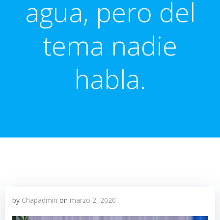
agua, pero del
tema nadie
habla.
by
Chapadmin
on
marzo 2, 2020