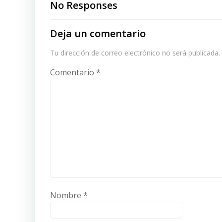
navigation
No Responses
Deja un comentario
Tu dirección de correo electrónico no será publicada.
Comentario
*
Nombre
*