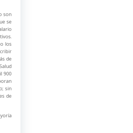
o son
que se
lario
ivos.
jo los
ribir
más de
 Salud
il 900
aboran
o; sin
es de
yoría