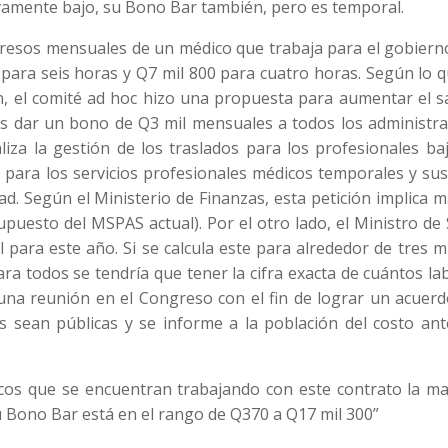
ivamente bajo, su Bono Bar también, pero es temporal.
gresos mensuales de un médico que trabaja para el gobiern
 para seis horas y Q7 mil 800 para cuatro horas. Según lo 
, el comité ad hoc hizo una propuesta para aumentar el sa
s dar un bono de Q3 mil mensuales a todos los administrat
aliza la gestión de los traslados para los profesionales ba
ara los servicios profesionales médicos temporales y susc
ad. Según el Ministerio de Finanzas, esta petición implica 
upuesto del MSPAS actual). Por el otro lado, el Ministro de
para este año. Si se calcula este para alrededor de tres m
ara todos se tendría que tener la cifra exacta de cuántos l
 una reunión en el Congreso con el fin de lograr un acuerd
s sean públicas y se informe a la población del costo ant
icos que se encuentran trabajando con este contrato la ma
u Bono Bar está en el rango de Q370 a Q17 mil 300”