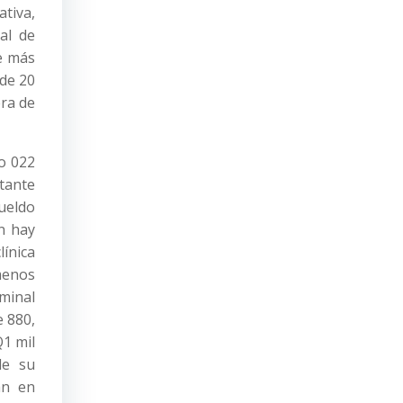
ativa,
al de
de más
 de 20
era de
 o 022
tante
sueldo
n hay
línica
 menos
minal
e 880,
Q1 mil
de su
an en