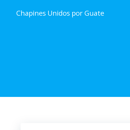
Skip
to
Chapines Unidos por Guate
content