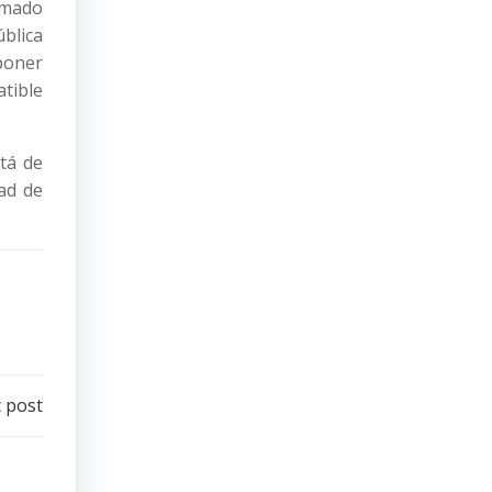
omado
blica
 poner
atible
stá de
ad de
 post