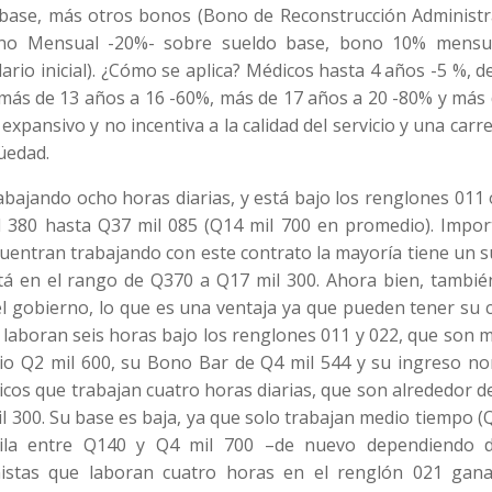
io base, más otros bonos (Bono de Reconstrucción Administr
 Bono Mensual -20%- sobre sueldo base, bono 10% mensu
rio inicial). ¿Cómo se aplica? Médicos hasta 4 años -5 %, 
 más de 13 años a 16 -60%, más de 17 años a 20 -80% y más
xpansivo y no incentiva a la calidad del servicio y una carr
üedad.
rabajando ocho horas diarias, y está bajo los renglones 011
 380 hasta Q37 mil 085 (Q14 mil 700 en promedio). Impor
cuentran trabajando con este contrato la mayoría tiene un 
á en el rango de Q370 a Q17 mil 300. Ahora bien, tambié
l gobierno, lo que es una ventaja ya que pueden tener su c
ue laboran seis horas bajo los renglones 011 y 022, que son
io Q2 mil 600, su Bono Bar de Q4 mil 544 y su ingreso no
cos que trabajan cuatro horas diarias, que son alrededor d
 300. Su base es baja, ya que solo trabajan medio tiempo (
ila entre Q140 y Q4 mil 700 –de nuevo dependiendo 
nistas que laboran cuatro horas en el renglón 021 gan