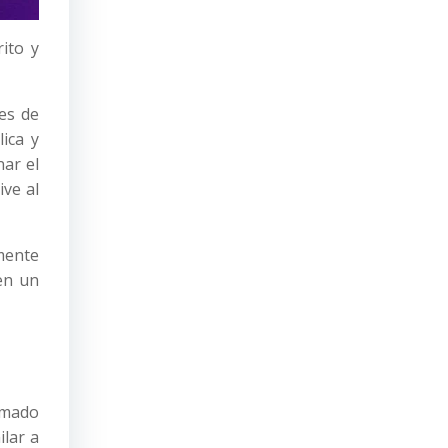
ito y
nes de
ica y
nar el
ive al
mente
en un
amado
ilar a