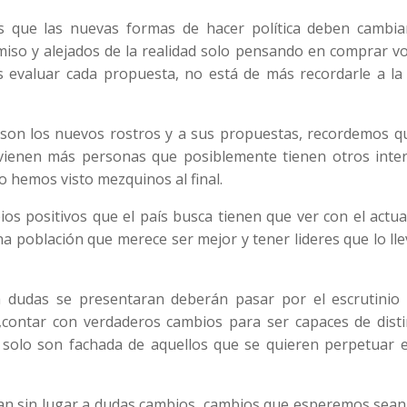
 que las nuevas formas de hacer política deben cambiar
so y alejados de la realidad solo pensando en comprar vo
valuar cada propuesta, no está de más recordarle a la 
s son los nuevos rostros y a sus propuestas, recordemos q
 vienen más personas que posiblemente tienen otros inter
o hemos visto mezquinos al final.
os positivos que el país busca tienen que ver con el actua
a población que merece ser mejor y tener lideres que lo ll
 a dudas se presentaran deberán pasar por el escrutinio 
contar con verdaderos cambios para ser capaces de disti
 solo son fachada de aquellos que se quieren perpetuar e
an sin lugar a dudas cambios, cambios que esperemos sean