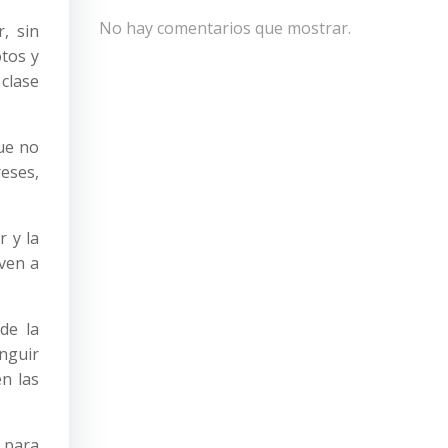
No hay comentarios que mostrar.
, sin
tos y
clase
ue no
eses,
r y la
even a
de la
nguir
n las
 para