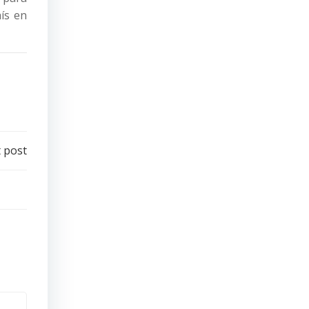
ís en
 post