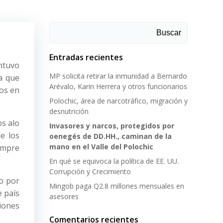
Buscar
Entradas recientes
ntuvo
MP solicita retirar la inmunidad a Bernardo
a que
Arévalo, Karin Herrera y otros funcionarios
mos en
Polochic, área de narcotráfico, migración y
desnutrición
os alo
Invasores y narcos, protegidos por
e los
oenegés de DD.HH., caminan de la
mano en el Valle del Polochic
empre
En qué se equivoca la política de EE. UU.
Corrupción y Crecimiento
do por
Mingob paga Q2.8 millones mensuales en
e país
asesores
iones
Comentarios recientes