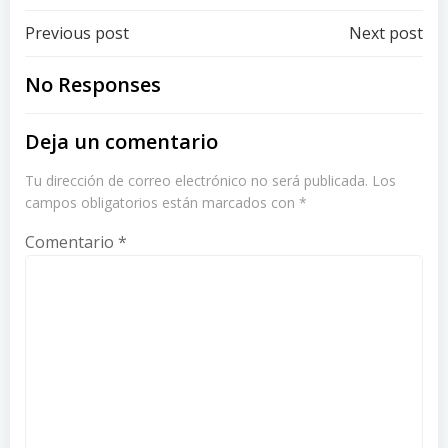
Post
Post
Previous post
Next post
navigation
navigation
No Responses
Deja un comentario
Tu dirección de correo electrónico no será publicada.
Los
campos obligatorios están marcados con
*
Comentario
*