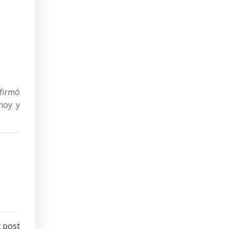
nfirmó
hoy y
 post