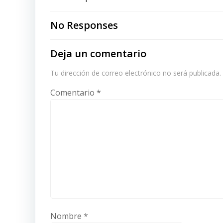
Post
navigation
No Responses
Deja un comentario
Tu dirección de correo electrónico no será publicada.
Comentario
*
Nombre
*