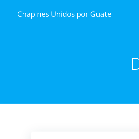
Skip
to
Chapines Unidos por Guate
content