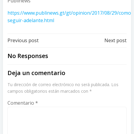
Publinews
https://www.publinews.gt/gt/opinion/2017/08/29/como-
seguir-adelante.html
Post
Post
Previous post
Next post
navigation
navigation
No Responses
Deja un comentario
Tu dirección de correo electrónico no será publicada.
Los
campos obligatorios están marcados con
*
Comentario
*