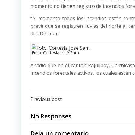
momento no tienen registro de incendios fores
“Al momento todos los incendios están contr
prevé que se registren lluvias del norte al cen
dijo De León.
Foto: Cortesía José Sam.
Añadió que en el cantón Pajuliboy, Chichicas
incendios forestales activos, los cuales están 
Post
Previous post
navigation
No Responses
Deja un comentario