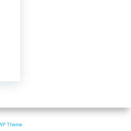
iWP Theme
.