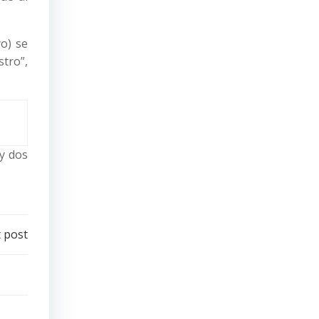
o) se
stro”,
ay dos
 post