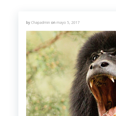
by
Chapadmin
on
mayo 5, 2017