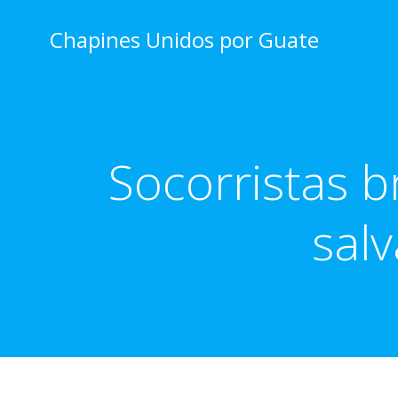
Skip
to
Chapines Unidos por Guate
content
Socorristas b
sal