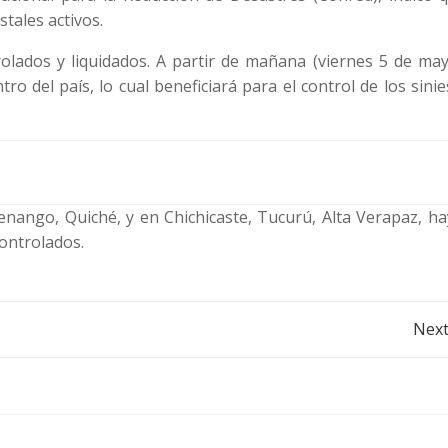
tales activos.
olados y liquidados. A partir de mañana (viernes 5 de may
tro del país, lo cual beneficiará para el control de los sinie
tenango, Quiché, y en Chichicaste, Tucurú, Alta Verapaz, h
controlados.
Post
Next
navigation