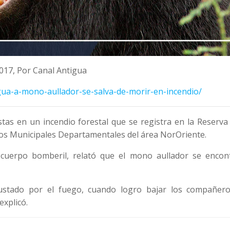
2017, Por Canal Antigua
agua-a-mono-aullador-se-salva-de-morir-en-incendio/
as en un incendio forestal que se registra en la Reserva 
s Municipales Departamentales del área NorOriente.
 cuerpo bomberil, relató que el mono aullador se encon
stado por el fuego, cuando logro bajar los compañero
explicó.