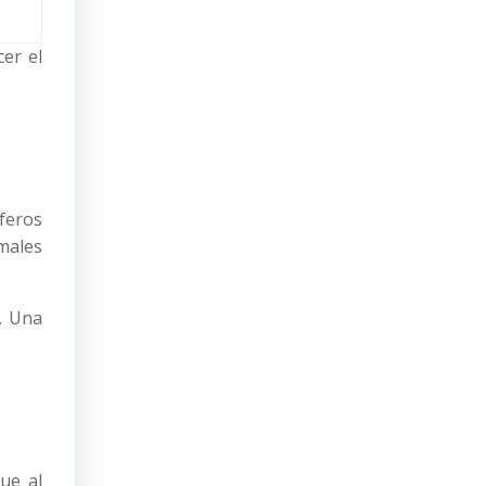
er el
feros
imales
. Una
ue al