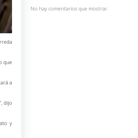
No hay comentarios que mostrar.
arreda
o que
tará a
, dijo
ato y