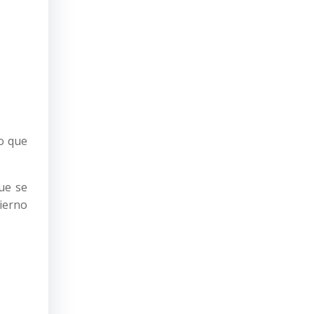
o que
ue se
ierno