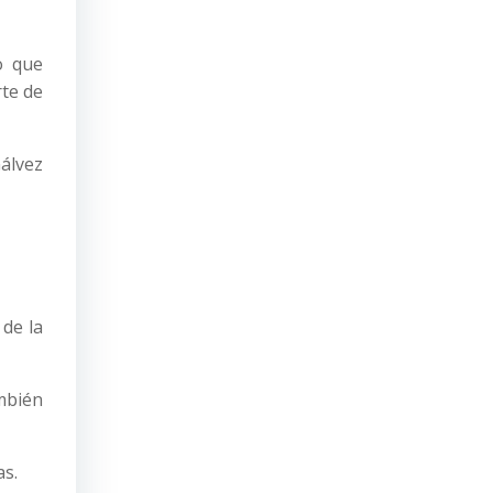
o que
rte de
Gálvez
de la
ambién
as.