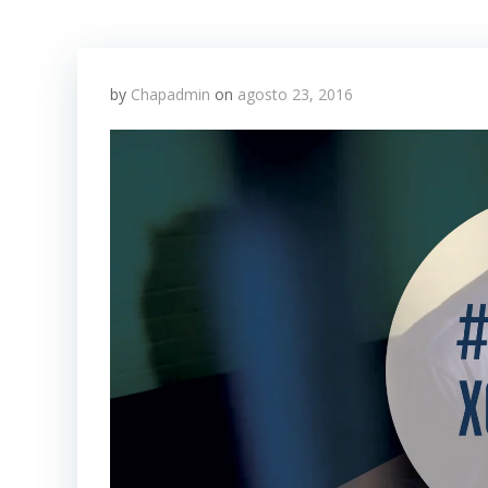
by
Chapadmin
on
agosto 23, 2016