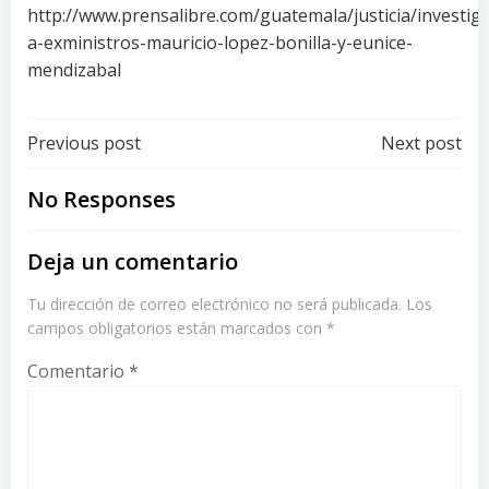
http://www.prensalibre.com/guatemala/justicia/investig
a-exministros-mauricio-lopez-bonilla-y-eunice-
mendizabal
Post
Post
Previous post
Next post
navigation
navigation
No Responses
Deja un comentario
Tu dirección de correo electrónico no será publicada.
Los
campos obligatorios están marcados con
*
Comentario
*