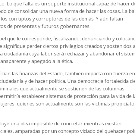
co. Lo que falta es un soporte institucional capaz de hacer d
odo de consolidar una nueva forma de hacer las cosas. La ba
a los corruptos y corruptores de las demás. Y aún faltan
itos de presentes y futuros gobernantes.
apel que le corresponde, fiscalizando, denunciando y colocán
le signifique perder ciertos privilegios creados y sostenidos 
una ciudadanía cuya labor será rechazar y abandonar el siste
ransparente y apegado a la ética.
ian las finanzas del Estado, también impacta con fuerza en
udadanía y de hacer política. Una democracia fortalecida ci
riminales que actualmente se sostienen de las columnas
permitiría establecer sistemas de protección para la vida de l
jeres, quienes son actualmente son las víctimas propiciato
tuye una idea imposible de concretar mientras existan
ciales, amparadas por un concepto viciado del quehacer polí