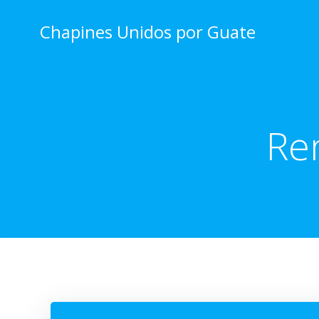
Skip
to
Chapines Unidos por Guate
content
Re