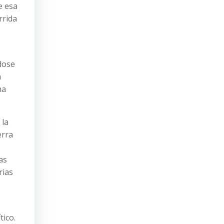
e esa
rrida
dose
a
ma
 la
erra
as
rias
tico.