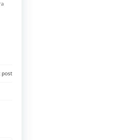
ra
 post