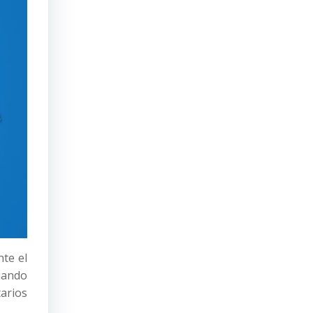
te el
uando
arios