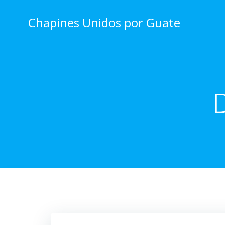
Skip
to
Chapines Unidos por Guate
content