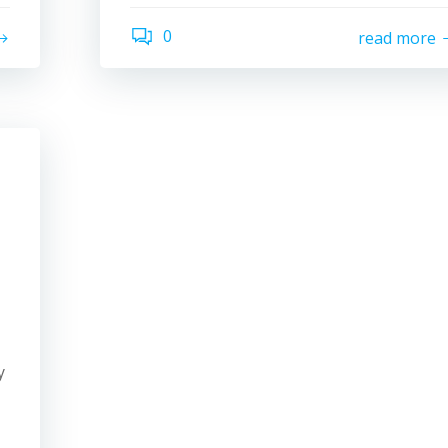
0
read more
y