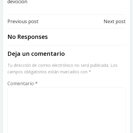
devocion
Post
Post
Previous post
Next post
navigation
navigation
No Responses
Deja un comentario
Tu dirección de correo electrónico no será publicada.
Los
campos obligatorios están marcados con
*
Comentario
*