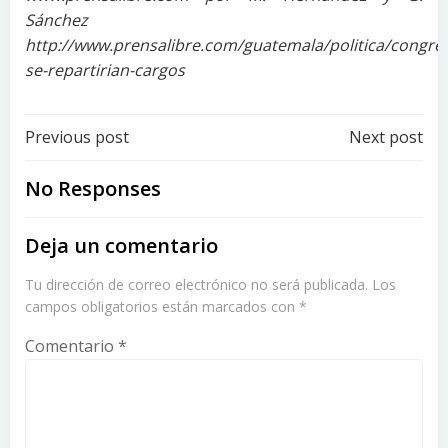
Sánchez
http://www.prensalibre.com/guatemala/politica/congres
se-repartirian-cargos
Post
Post
Previous post
Next post
navigation
navigation
No Responses
Deja un comentario
Tu dirección de correo electrónico no será publicada.
Los
campos obligatorios están marcados con
*
Comentario
*