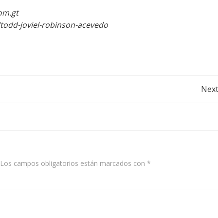
com.gt
/todd-joviel-robinson-acevedo
Post
Next
navigation
Los campos obligatorios están marcados con
*