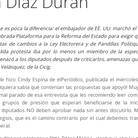
 Díaz Duran
 es poca la diferencia: el embajador de EE. UU. marchó el
brada Plataforma para la Reforma del Estado para exigir q
s de cambios a la Ley Electorera y de Pandillas Politiqu
álida protesta iba por lo menos un miembro de la espec
enazó a los diputados después de criticarlos, amenazas qu
Velásquez, de la Cicig.
e hizo Cindy Espina de elPeriódico, publicada el miércole
siquiera sabía qué contenían las propuestas que apoyó! Mu
al parado de esa entrevista que les recomiendo leer comp
grupos de presión que esperan beneficiarse de la inici
s diputados NO deben aprobar nada sin antes discutirlo. 
gios, que es el camino contrario por el cual debemos tran
eral.