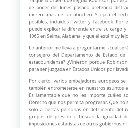
Ya que la orden que seguía Robinson por esos
de poder del lunes pasado pretendía distra
merece más de un abucheo. Y ojalá el recha
posibles, incluidos Twitter y Facebook. Por 
puede explicar la diferencia entre su cargo y 
1965 en Selma, Alabama, y que él está muy lejo
Lo anterior me lleva a preguntarme, ¿cuál se
consejero del Departamento de Estado de
estadounidense? ¿Vinieron porque Robinson 
para ser juzgada en Estados Unidos por lavado
Por cierto, varios embajadores europeos se 
también entrometerse en nuestros asuntos ex
Es lamentable que no les importe cuáles s
Derecho que nos permita progresar. Que no se
solo a ciertas personas en detrimento del r
grupos de presión o buscan la igualdad de
imposiciones estatistas de otros gobiernos ni