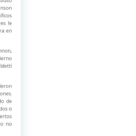
abuso
inson
ficos
es le
tra en
annon,
ierno
detti
ieron
ones.
do de
dos o
ertos
ro no