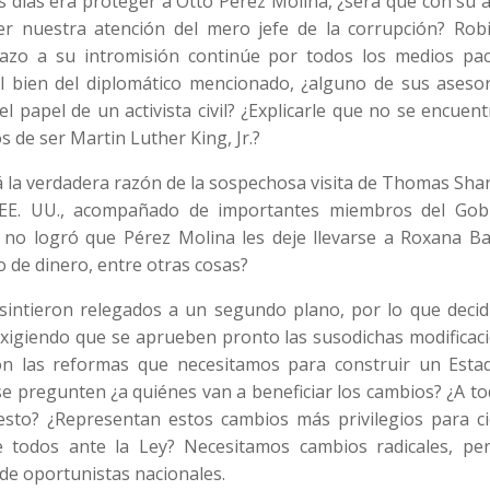
 días era proteger a Otto Pérez Molina, ¿será que con su 
er nuestra atención del mero jefe de la corrupción? Rob
zo a su intromisión continúe por todos los medios pací
el bien del diplomático mencionado, ¿alguno de sus asesor
el papel de un activista civil? ¿Explicarle que no se encuen
s de ser Martin Luther King, Jr.?
rá la verdadera razón de la sospechosa visita de Thomas Sh
 EE. UU., acompañado de importantes miembros del Gob
no logró que Pérez Molina les deje llevarse a Roxana Bal
 de dinero, entre otras cosas?
sintieron relegados a un segundo plano, por lo que decid
igiendo que se aprueben pronto las susodichas modificaci
on las reformas que necesitamos para construir un Esta
 pregunten ¿a quiénes van a beneficiar los cambios? ¿A to
esto? ¿Representan estos cambios más privilegios para ci
 todos ante la Ley? Necesitamos cambios radicales, pe
 de oportunistas nacionales.