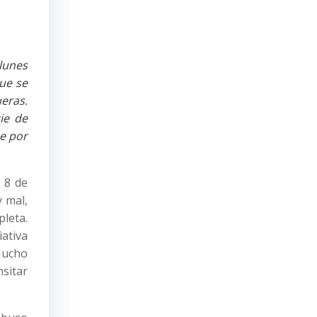
 lunes
ue se
eras.
ie de
e por
s 8 de
y mal,
leta.
ativa
Mucho
sitar