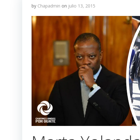
by
Chapadmin
on
julio 13, 2015