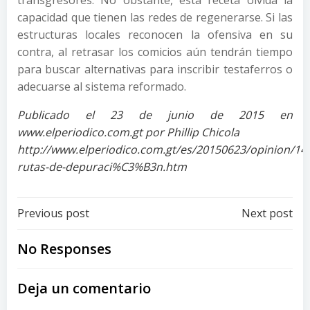
transgresores. No obstante, esta receta olvida la
capacidad que tienen las redes de regenerarse. Si las
estructuras locales reconocen la ofensiva en su
contra, al retrasar los comicios aún tendrán tiempo
para buscar alternativas para inscribir testaferros o
adecuarse al sistema reformado.
Publicado el 23 de junio de 2015 en
www.elperiodico.com.gt por Phillip Chicola
http://www.elperiodico.com.gt/es/20150623/opinion/14
rutas-de-depuraci%C3%B3n.htm
Post
Post
Previous post
Next post
navigation
navigation
No Responses
Deja un comentario