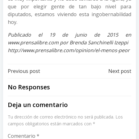
que por elegir gente de tan bajo nivel para
diputados, estamos viviendo esta ingobernabilidad
hoy.
Publicado el 19 de junio de 2015 en
www.prensalibre.com por Brenda Sanchinelli Izeppi
http://www.prensalibre.com/opinion/el-menos-peor
Post
Post
Previous post
Next post
navigation
navigation
No Responses
Deja un comentario
Tu dirección de correo electrónico no será publicada.
Los
campos obligatorios están marcados con
*
Comentario
*