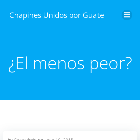
Skip
to
Chapines Unidos por Guate
content
¿El menos peor?
by
Chapadmin
on
junio 19, 2015