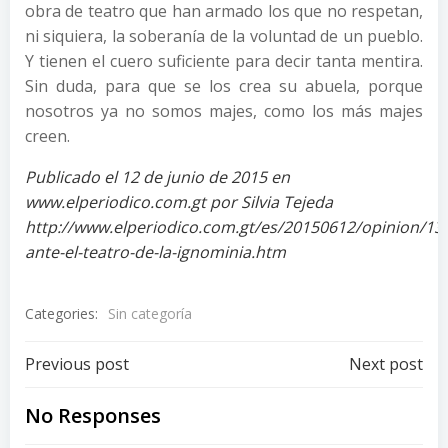
obra de teatro que han armado los que no respetan,
ni siquiera, la soberanía de la voluntad de un pueblo.
Y tienen el cuero suficiente para decir tanta mentira.
Sin duda, para que se los crea su abuela, porque
nosotros ya no somos majes, como los más majes
creen.
Publicado el 12 de junio de 2015 en
www.elperiodico.com.gt por Silvia Tejeda
http://www.elperiodico.com.gt/es/20150612/opinion/1
ante-el-teatro-de-la-ignominia.htm
Categories:
Sin categoría
Post
Post
Previous post
Next post
navigation
navigation
No Responses