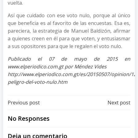
vuelta.
Así que cuidado con ese voto nulo, porque al único
que beneficia es al favorito de las encuestas. Esa es,
pareciera, la estrategia de Manuel Baldizón, afirmar
a quienes creen en él para que voten, y entusiasmar
a sus opositores para que le regalen el voto nulo.
Publicado el 07 de mayo de 2015 en
www.elperiodico.com.gt por Méndez Vides
http://www.elperiodico.com.gt/es/20150507/opinion/121
peligro-del-voto-nulo.htm
Post
Post
Previous post
Next post
navigation
navigation
No Responses
Deja un comentario