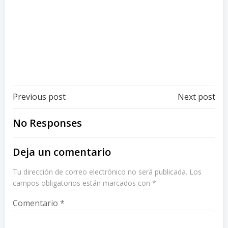
opina usted?
Publicado el 19 de marzo de 2015 en
www.publinews.com por José Carlos Sanabria
http://www.publinews.gt/jose-carlos-sanabria/el-
voto-nulo/Tetoct—ZuiaDEQ3tdX6/
Post
Post
Previous post
Next post
navigation
navigation
No Responses
Deja un comentario
Tu dirección de correo electrónico no será publicada.
Los
campos obligatorios están marcados con
*
Comentario
*