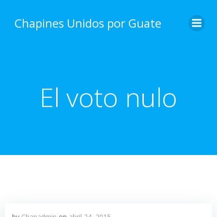
Skip
to
Chapines Unidos por Guate
content
El voto nulo
by
Chapadmin
on
abril 24, 2015