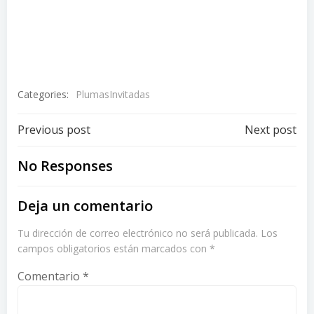
http://www.elperiodico.com.gt/es/20150417/pais/11346/
oscuro–pasado-de-Juan-Carlos-Monz%C3%B3n.htm
Categories:
PlumasInvitadas
Post
Post
Previous post
Next post
navigation
navigation
No Responses
Deja un comentario
Tu dirección de correo electrónico no será publicada.
Los
campos obligatorios están marcados con
*
Comentario
*