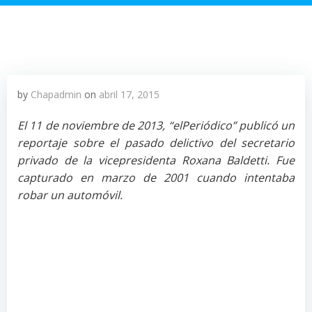
by
Chapadmin
on
abril 17, 2015
El 11 de noviembre de 2013, “elPeriódico” publicó un
reportaje sobre el pasado delictivo del secretario
privado de la vicepresidenta Roxana Baldetti. Fue
capturado en marzo de 2001 cuando intentaba
robar un automóvil.
Viernes 16 de marzo de 2001, 19:55 horas. Un
Mitsubishi Mirage, color gris, le da alcance a un
Toyota Corolla Blanco que transita por la Calzada