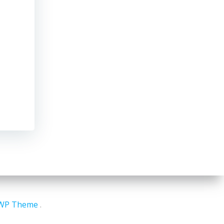
iWP Theme
.