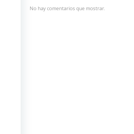
No hay comentarios que mostrar.
falta
n Q14
nados
mento
a” el
 TSE,
nguna
TSE al
te el