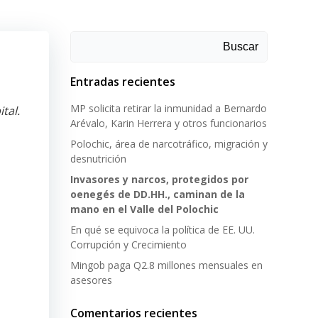
Buscar
Entradas recientes
MP solicita retirar la inmunidad a Bernardo
tal.
Arévalo, Karin Herrera y otros funcionarios
Polochic, área de narcotráfico, migración y
desnutrición
Invasores y narcos, protegidos por
Datos
oenegés de DD.HH., caminan de la
mano en el Valle del Polochic
En qué se equivoca la política de EE. UU.
Marlon
Corrupción y Crecimiento
tura,
Mingob paga Q2.8 millones mensuales en
asesores
iones
Comentarios recientes