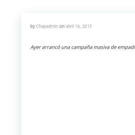
by
Chapadmin
on
abril 16, 2015
Ayer arrancó una campaña masiva de empadron
FOTO:FÉLIX ACAJABÓN > ELPERIÓDICO
Magistrados y autoridades electorales durante
Urbano y Rural.
Confiado en el tiempo y que los recursos, Q7
Pineda, inauguró ayer un módulo de empadro
zona 11, uno de los diez lugares que fueron s
Con el acto quedó oficializado el Plan de I
Generales 2015.