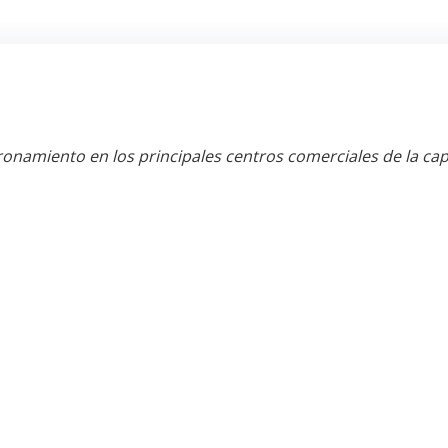
amiento en los principales centros comerciales de la capi
 el lanzamiento del Plan de Inscripción y Actualización de 
 millones, serán suficientes, el presidente del TSE, Rudy 
namiento en la planta baja del centro comercial Tikal Fu
eleccionados para dicho propósito.
nscripción y Actualización de Datos Urbano y Rural, Elecc