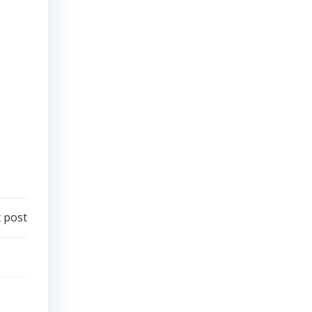
ón que
s los
uerzo
 post