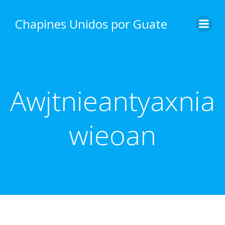
Skip
to
Chapines Unidos por Guate
content
Awjtnieantyaxnia
wieoan