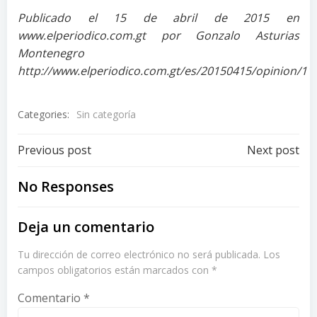
Publicado el 15 de abril de 2015 en
www.elperiodico.com.gt por Gonzalo Asturias
Montenegro
http://www.elperiodico.com.gt/es/20150415/opinion/1
Categories:
Sin categoría
Post
Post
Previous post
Next post
navigation
navigation
No Responses
Deja un comentario
Tu dirección de correo electrónico no será publicada.
Los
campos obligatorios están marcados con
*
Comentario
*