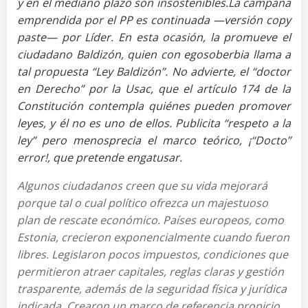
y en el mediano plazo son insostenibles.La campaña
emprendida por el PP es continuada —versión copy
paste— por Líder. En esta ocasión, la promueve el
ciudadano Baldizón, quien con egosoberbia llama a
tal propuesta “Ley Baldizón”. No advierte, el “doctor
en Derecho” por la Usac, que el artículo 174 de la
Constitución contempla quiénes pueden promover
leyes, y él no es uno de ellos. Publicita “respeto a la
ley” pero menosprecia el marco teórico, ¡“Docto”
error!, que pretende engatusar.
Algunos ciudadanos creen que su vida mejorará
porque tal o cual político ofrezca un majestuoso
plan de rescate económico. Países europeos, como
Estonia, crecieron exponencialmente cuando fueron
libres. Legislaron pocos impuestos, condiciones que
permitieron atraer capitales, reglas claras y gestión
trasparente, además de la seguridad física y jurídica
indicada. Crearon un marco de referencia propicio