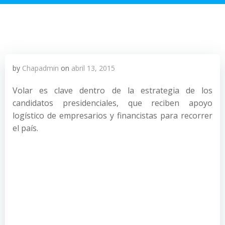
by
Chapadmin
on
abril 13, 2015
Volar es clave dentro de la estrategia de los
candidatos presidenciales, que reciben apoyo
logístico de empresarios y financistas para recorrer
el país.
En tiempos de campaña los candidatos
presidenciales necesitan apoyo aéreo para visitar los
municipios y tratar de convencer a los potenciales
votantes; es en esta época cuando empresarios y