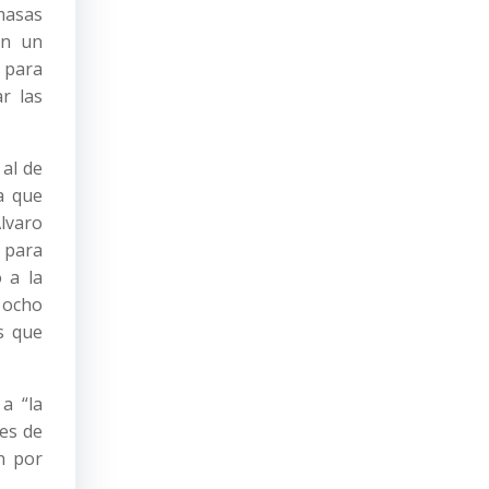
masas
en un
 para
ar las
 al de
a que
lvaro
 para
 a la
 ocho
s que
a “la
 es de
n por