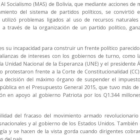
Al Socialismo (MAS) de Bolivia, que mediante acciones de 
miento del sistema de partidos políticos, se convirtió 
 utilizó problemas ligados al uso de recursos naturales
, a través de la organización de un partido político, gan
s su incapacidad para construir un frente político parecido
 alianzas de intereses con los gobiernos de turno, como l
 Unidad Nacional de la Esperanza (UNE) y el presidente Á
 protestaron frente a la Corte de Constitucionalidad (CC)
la decisión del máximo órgano de suspender el impuesto
epública en el Presupuesto General 2015, que tuvo más de
ión en apoyo al gobierno Patriota por los Q1.344 millone
ilidad del fracaso del movimiento armado revolucionario 
nsnacionales y al gobierno de los Estados Unidos. También
rgía y se hacen de la vista gorda cuando dirigentes cobra
 del país.