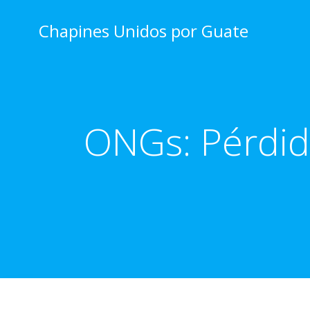
Skip
to
Chapines Unidos por Guate
content
ONGs: Pérdida