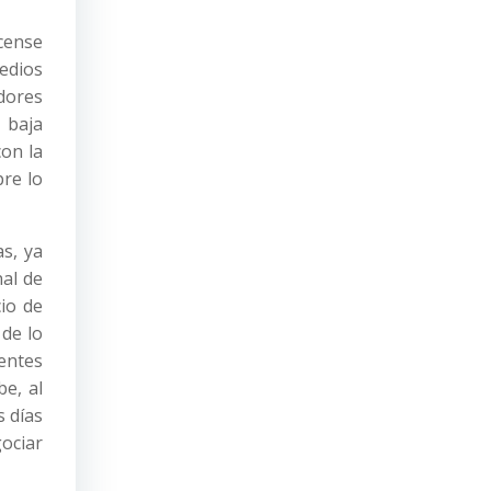
cense
edios
dores
z baja
con la
re lo
as, ya
nal de
io de
 de lo
gentes
be, al
s días
ociar