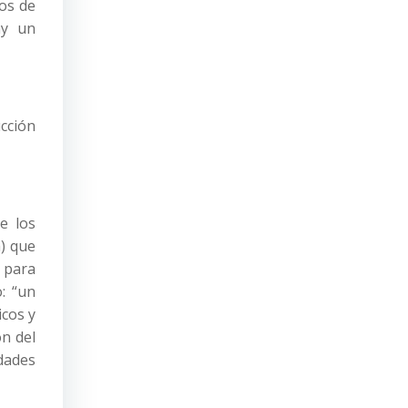
os de
ay un
ucción
e los
a) que
 para
: “un
icos y
ón del
dades