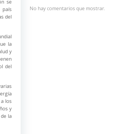
ón se
No hay comentarios que mostrar.
 país
as del
ndial
ue la
lud y
tienen
l del
varias
nergía
 a los
ños y
 de la