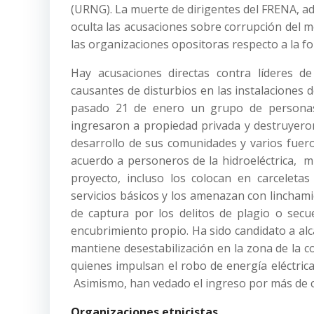
(URNG). La muerte de dirigentes del FRENA, ad
oculta las acusaciones sobre corrupción del mo
las organizaciones opositoras respecto a la f
Hay acusaciones directas contra líderes d
causantes de disturbios en las instalaciones 
pasado 21 de enero un grupo de personas
ingresaron a propiedad privada y destruyer
desarrollo de sus comunidades y varios fuer
acuerdo a personeros de la hidroeléctrica,
proyecto, incluso los colocan en carceletas
servicios básicos y los amenazan con lincham
de captura por los delitos de plagio o secue
encubrimiento propio. Ha sido candidato a al
mantiene desestabilización en la zona de la 
quienes impulsan el robo de energía eléctric
Asimismo, han vedado el ingreso por más de ci
Organizaciones etnicistas