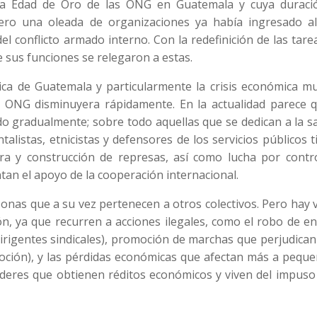
la Edad de Oro de las ONG en Guatemala y cuya duraci
ero una oleada de organizaciones ya había ingresado al
l conflicto armado interno. Con la redefinición de las tare
 sus funciones se relegaron a estas.
ica de Guatemala y particularmente la crisis económica mu
as ONG disminuyera rápidamente. En la actualidad parece q
 gradualmente; sobre todo aquellas que se dedican a la sa
listas, etnicistas y defensores de los servicios públicos 
ra y construcción de represas, así como lucha por contro
tan el apoyo de la cooperación internacional.
nas que a su vez pertenecen a otros colectivos. Pero hay 
ón, ya que recurren a acciones ilegales, como el robo de e
(dirigentes sindicales), promoción de marchas que perjudican
oción), y las pérdidas económicas que afectan más a peque
íderes que obtienen réditos económicos y viven del impuso