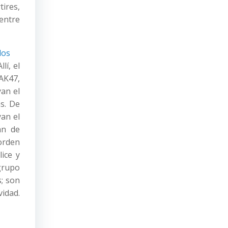
tires,
 entre
lí, el
AK47,
an el
s. De
an el
an de
 orden
ice y
 grupo
s; son
vidad.