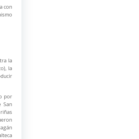
ta con
mismo
tra la
o), la
ducir
o por
e San
riñas
ueron
rragán
lteca