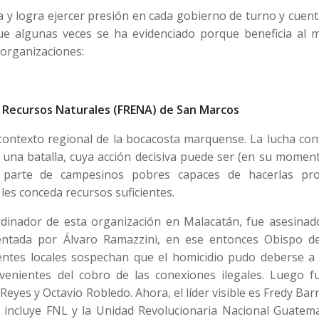
ia y logra ejercer presión en cada gobierno de turno y cuen
que algunas veces se ha evidenciado porque beneficia al 
 organizaciones:
s Recursos Naturales (FRENA) de San Marcos
contexto regional de la bocacosta marquense. La lucha con
una batalla, cuya acción decisiva puede ser (en su moment
 parte de campesinos pobres capaces de hacerlas pro
les conceda recursos suficientes.
ordinador de esta organización en Malacatán, fue asesinad
ntada por Álvaro Ramazzini, en ese entonces Obispo d
uentes locales sospechan que el homicidio pudo deberse a 
ovenientes del cobro de las conexiones ilegales. Luego f
Reyes y Octavio Robledo. Ahora, el líder visible es Fredy Ba
 incluye FNL y la Unidad Revolucionaria Nacional Guatema