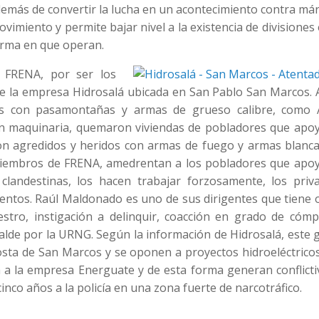
emás de convertir la lucha en un acontecimiento contra már
vimiento y permite bajar nivel a la existencia de divisiones
orma en que operan.
e FRENA, por ser los
de la empresa Hidrosalá ubicada en San Pablo San Marcos. Al
 con pasamontañas y armas de grueso calibre, como 
on maquinaria, quemaron viviendas de pobladores que apoy
on agredidos y heridos con armas de fuego y armas blanca
 miembros de FRENA, amedrentan a los pobladores que apoy
 clandestinas, los hacen trabajar forzosamente, los priv
ientos. Raúl Maldonado es uno de sus dirigentes que tiene
stro, instigación a delinquir, coacción en grado de cómpl
calde por la URNG. Según la información de Hidrosalá, este
costa de San Marcos y se oponen a proyectos hidroeléctrico
a a la empresa Energuate y de esta forma generan conflicti
nco años a la policía en una zona fuerte de narcotráfico.