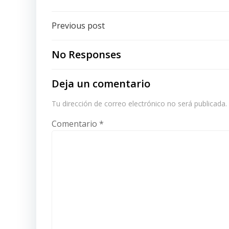
Post
Previous post
navigation
No Responses
Deja un comentario
Tu dirección de correo electrónico no será publicada.
Comentario
*