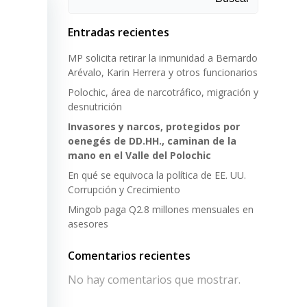
Entradas recientes
lo que
MP solicita retirar la inmunidad a Bernardo
en que
Arévalo, Karin Herrera y otros funcionarios
Polochic, área de narcotráfico, migración y
desnutrición
tad de
Invasores y narcos, protegidos por
ibles
oenegés de DD.HH., caminan de la
mano en el Valle del Polochic
l gas
En qué se equivoca la política de EE. UU.
Corrupción y Crecimiento
Mingob paga Q2.8 millones mensuales en
fica,
asesores
sceno
sto de
Comentarios recientes
No hay comentarios que mostrar.
o a la