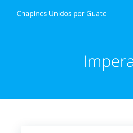
Skip
to
Chapines Unidos por Guate
content
Impera