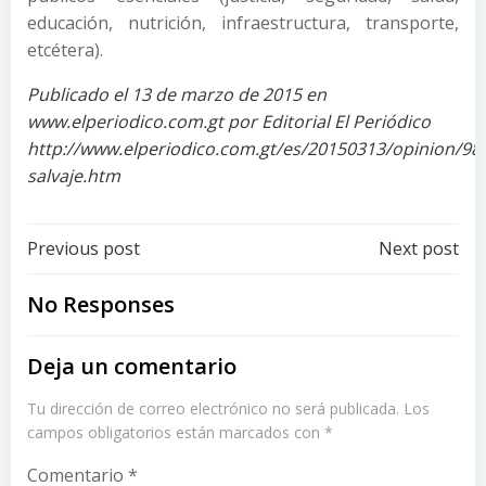
educación, nutrición, infraestructura, transporte,
etcétera).
Publicado el 13 de marzo de 2015 en
www.elperiodico.com.gt por Editorial El Periódico
http://www.elperiodico.com.gt/es/20150313/opinion/98
salvaje.htm
Post
Post
Previous post
Next post
navigation
navigation
No Responses
Deja un comentario
Tu dirección de correo electrónico no será publicada.
Los
campos obligatorios están marcados con
*
Comentario
*