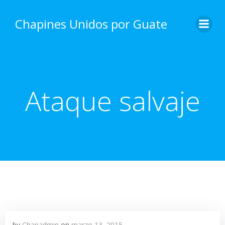
Skip
to
Chapines Unidos por Guate
content
Ataque salvaje
by
Chapadmin
on
marzo 13, 2015