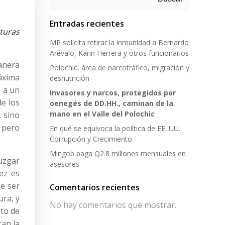
Entradas recientes
cturas
MP solicita retirar la inmunidad a Bernardo
Arévalo, Karin Herrera y otros funcionarios
anera
Polochic, área de narcotráfico, migración y
áxima
desnutrición
 a un
Invasores y narcos, protegidos por
de los
oenegés de DD.HH., caminan de la
mano en el Valle del Polochic
 sino
, pero
En qué se equivoca la política de EE. UU.
Corrupción y Crecimiento
Mingob paga Q2.8 millones mensuales en
juzgar
asesores
ez es
be ser
Comentarios recientes
ura, y
No hay comentarios que mostrar.
uto de
ran la