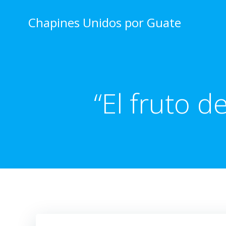
Skip
to
Chapines Unidos por Guate
content
“El fruto d