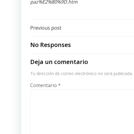
paz%E2%80%9D.htm
Post
Previous post
navigation
No Responses
Deja un comentario
Tu dirección de correo electrónico no será publicada.
Comentario
*