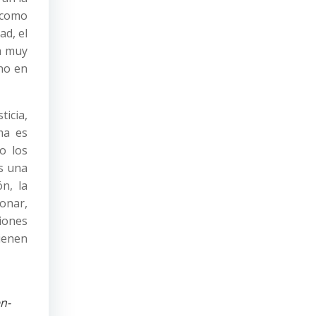
 como
ad, el
a muy
ino en
ticia,
ma es
o los
es una
n, la
onar,
ciones
tienen
n-