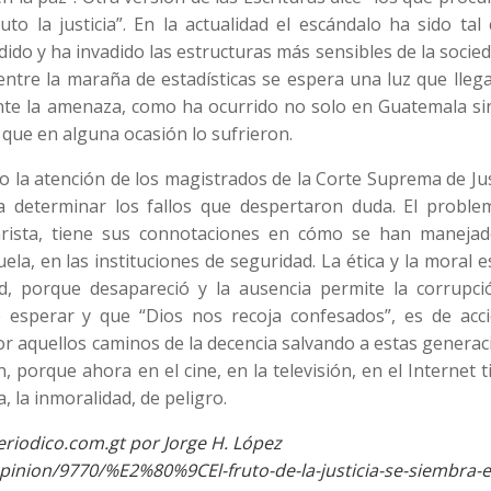
o la justicia”. En la actualidad el escándalo ha sido tal
ido y ha invadido las estructuras más sensibles de la socied
ntre la maraña de estadísticas se espera una luz que lleg
 ante la amenaza, como ha ocurrido no solo en Guatemala s
 que en alguna ocasión lo sufrieron.
o la atención de los magistrados de la Corte Suprema de Jus
ra determinar los fallos que despertaron duda. El proble
rista, tiene sus connotaciones en cómo se han manejad
cuela, en las instituciones de seguridad. La ética y la moral 
d, porque desapareció y la ausencia permite la corrupció
de esperar y que “Dios nos recoja confesados”, es de acci
or aquellos caminos de la decencia salvando a estas genera
, porque ahora en el cine, en la televisión, en el Internet 
, la inmoralidad, de peligro.
riodico.com.gt por Jorge H. López
pinion/9770/%E2%80%9CEl-fruto-de-la-justicia-se-siembra-e