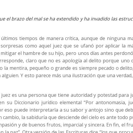
e el brazo del mal se ha extendido y ha invadido las estru
os últimos tiempos de manera crítica, aunque de ninguna m
 sorpresas como aquel juez que se ufanó por aplicar la m
itigar el hambre de su hijo, pero unos días antes perdonó
orresponde, claro que no es apología al delito porque uno 
 la mentira, pequeño o grande es siempre pecado o delito,
a alguien. Y esto parece más una ilustración que una verdad
l juez es una persona que tiene autoridad y potestad para 
en su Diccionario jurídico elemental “Por antonomasia, ju
por eso puede interpretarla a su sabor y antojo sino que de
En cambio, la sabiduría que desciende del cielo es ante todo p
pasión y de buenos frutos, imparcial y sincera. En fin, el fr
n la paz”. Otra versión de las Escrituras dice “los que procu