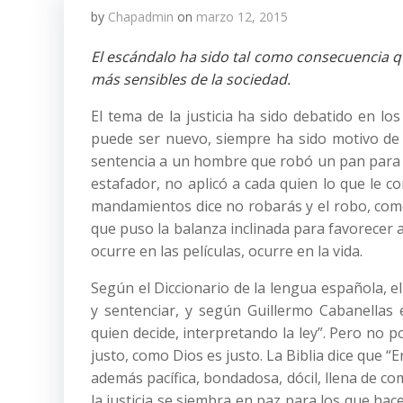
by
Chapadmin
on
marzo 12, 2015
El escándalo ha sido tal como consecuencia qu
más sensibles de la sociedad.
El tema de la justicia ha sido debatido en l
puede ser nuevo, siempre ha sido motivo de
sentencia a un hombre que robó un pan para m
estafador, no aplicó a cada quien lo que le c
mandamientos dice no robarás y el robo, como
que puso la balanza inclinada para favorecer 
ocurre en las películas, ocurre en la vida.
Según el Diccionario de la lengua española, e
y sentenciar, y según Guillermo Cabanellas 
quien decide, interpretando la ley”. Pero no 
justo, como Dios es justo. La Biblia dice que “
además pacífica, bondadosa, dócil, llena de com
la justicia se siembra en paz para los que hace