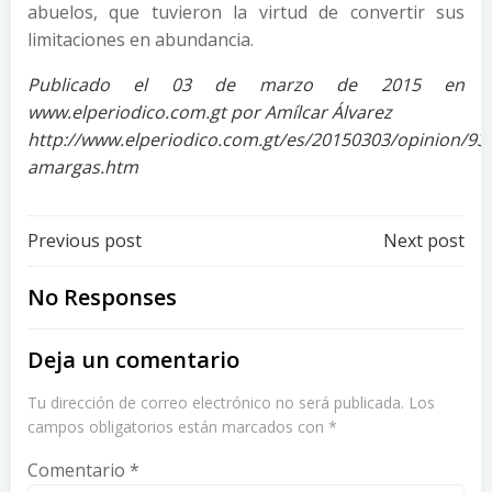
abuelos, que tuvieron la virtud de convertir sus
limitaciones en abundancia.
Publicado el 03 de marzo de 2015 en
www.elperiodico.com.gt por Amílcar Álvarez
http://www.elperiodico.com.gt/es/20150303/opinion/935
amargas.htm
Post
Post
Previous post
Next post
navigation
navigation
No Responses
Deja un comentario
Tu dirección de correo electrónico no será publicada.
Los
campos obligatorios están marcados con
*
Comentario
*