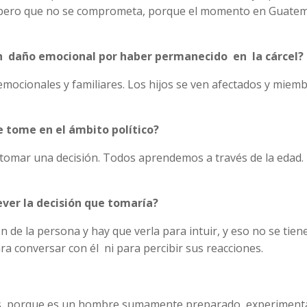
e pero que no se comprometa, porque el momento en Guate
ún daño emocional por haber permanecido en la cárcel?
mocionales y familiares. Los hijos se ven afectados y miem
ue tome en el ámbito político?
 tomar una decisión. Todos aprendemos a través de la edad. 
ever la decisión que tomaría?
de la persona y hay que verla para intuir, y eso no se tien
ara conversar con él ni para percibir sus reacciones.
deas, porque es un hombre sumamente preparado, experiment