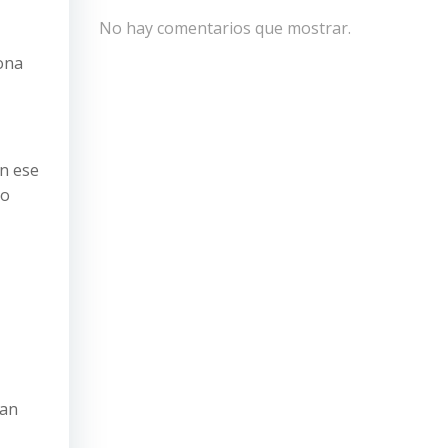
No hay comentarios que mostrar.
ona
on ese
 o
tan