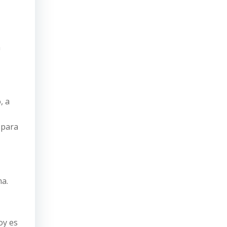
n
, a
 para
ma.
oy es