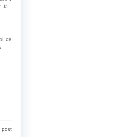
r la
ol de
s
 post