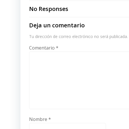
navigation
No Responses
Deja un comentario
Tu dirección de correo electrónico no será publicada.
Comentario
*
Nombre
*