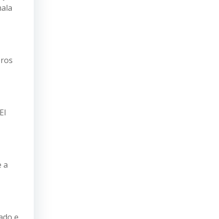
mala
bros
El
e a
ado e