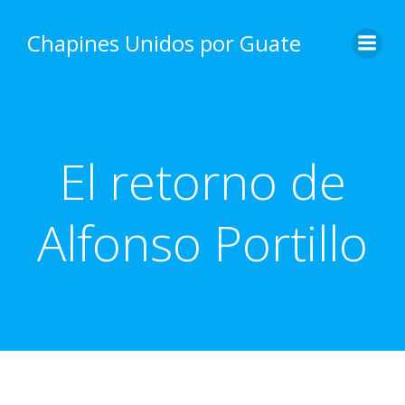
Skip
to
Chapines Unidos por Guate
content
El retorno de
Alfonso Portillo