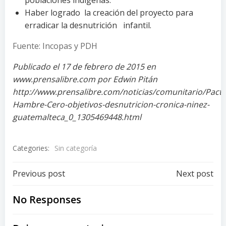
poblaciones indígenas.
Haber logrado la creación del proyecto para
erradicar la desnutrición infantil.
Fuente: Incopas y PDH
Publicado el 17 de febrero de 2015 en
www.prensalibre.com por Edwin Pitán
http://www.prensalibre.com/noticias/comunitario/Pacto
Hambre-Cero-objetivos-desnutricion-cronica-ninez-
guatemalteca_0_1305469448.html
Categories:
Sin categoría
Post
Post
Previous post
Next post
navigation
navigation
No Responses