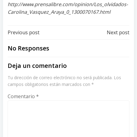
http://www.prensalibre.com/opinion/Los_olvidados-
Carolina_Vasquez_Araya_0_1300070167.html
Post
Post
Previous post
Next post
navigation
navigation
No Responses
Deja un comentario
Tu dirección de correo electrónico no será publicada.
Los
campos obligatorios están marcados con
*
Comentario
*