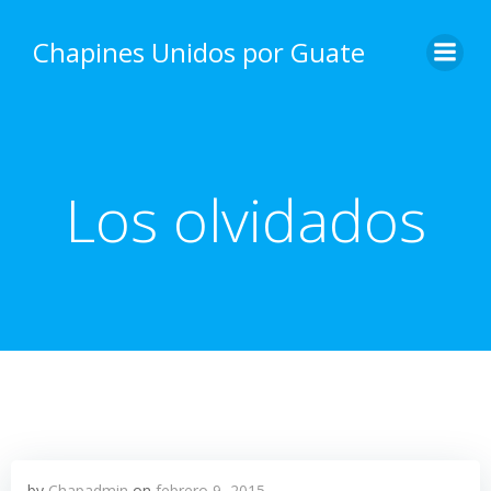
Skip
to
Chapines Unidos por Guate
content
Los olvidados
by
Chapadmin
on
febrero 9, 2015