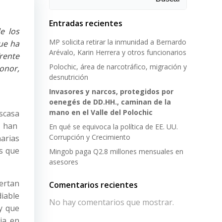
Entradas recientes
e los
MP solicita retirar la inmunidad a Bernardo
ue ha
Arévalo, Karin Herrera y otros funcionarios
rente
Polochic, área de narcotráfico, migración y
onor,
desnutrición
Invasores y narcos, protegidos por
oenegés de DD.HH., caminan de la
mano en el Valle del Polochic
scasa
se han
En qué se equivoca la política de EE. UU.
Corrupción y Crecimiento
narias
s que
Mingob paga Q2.8 millones mensuales en
asesores
ertan
Comentarios recientes
diable
No hay comentarios que mostrar.
 y que
ja en