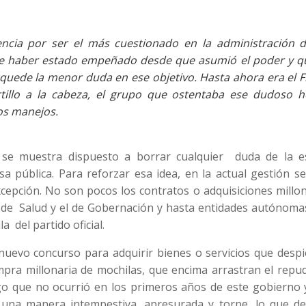
ncia por ser el más cuestionado en la administración d
ece haber estado empeñado desde que asumió el poder y q
quede la menor duda en ese objetivo. Hasta ahora era el F
tillo a la cabeza, el grupo que ostentaba ese dudoso h
os manejos.
e se muestra dispuesto a borrar cualquier duda de la e
sa pública. Para reforzar esa idea, en la actual gestión 
excepción. No son pocos los contratos o adquisiciones millo
l de Salud y el de Gobernación y hasta entidades autónoma
a del partido oficial.
uevo concurso para adquirir bienes o servicios que despi
mpra millonaria de mochilas, que encima arrastran el repu
 algo que no ocurrió en los primeros años de este gobierno
e una manera intempestiva, apresurada y torpe, lo que de