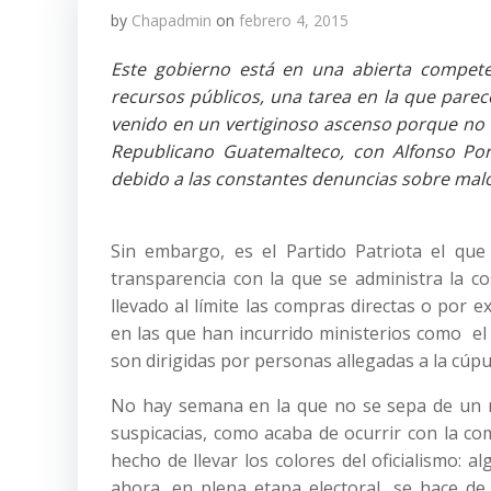
by
Chapadmin
on
febrero 4, 2015
Este gobierno está en una abierta compete
recursos públicos, una tarea en la que par
venido en un vertiginoso ascenso porque no 
Republicano Guatemalteco, con Alfonso Por
debido a las constantes denuncias sobre mal
Sin embargo, es el Partido Patriota el qu
transparencia con la que se administra la co
llevado al límite las compras directas o por 
en las que han incurrido ministerios como e
son dirigidas por personas allegadas a la cúpul
No hay semana en la que no se sepa de un n
suspicacias, como acaba de ocurrir con la co
hecho de llevar los colores del oficialismo:
ahora, en plena etapa electoral, se hace d