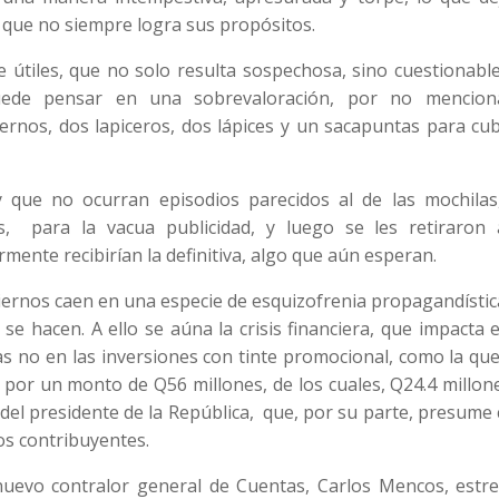
d que no siempre logra sus propósitos.
útiles, que no solo resulta sospechosa, sino cuestionable
puede pensar en una sobrevaloración, por no mencion
ernos, dos lapiceros, dos lápices y un sacapuntas para cub
y que no ocurran episodios parecidos al de las mochilas
, para la vacua publicidad, y luego se les retiraron 
rmente recibirían la definitiva, algo que aún esperan.
biernos caen en una especie de esquizofrenia propagandísti
e hacen. A ello se aúna la crisis financiera, que impacta 
as no en las inversiones con tinte promocional, como la qu
, por un monto de Q56 millones, de los cuales, Q24.4 millo
o del presidente de la República, que, por su parte, presum
os contribuyentes.
evo contralor general de Cuentas, Carlos Mencos, estre