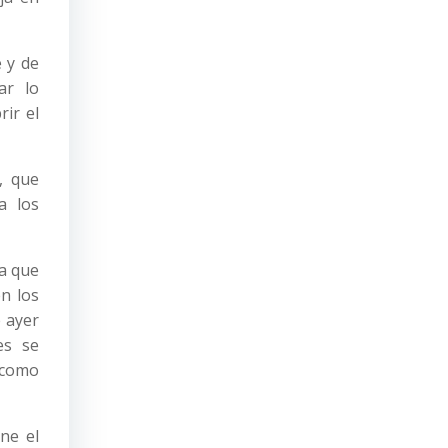
 y de
ar lo
rir el
, que
a los
ca que
en los
e ayer
nes se
e como
ne el