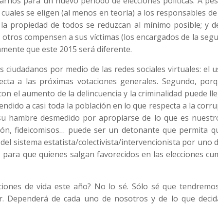
rnos para un nuevo período de elecciones políticas. A pes
cuales se eligen (al menos en teoría) a los responsables de
 y la propiedad de todos se reduzcan al mínimo posible; y 
e otros compensen a sus víctimas (los encargados de la seg
ivamente que este 2015 será diferente.
s ciudadanos por medio de las redes sociales virtuales: el 
ecta a las próximas votaciones generales. Segundo, porq
on el aumento de la delincuencia y la criminalidad puede ll
endido a casi toda la población en lo que respecta a la corr
 su hambre desmedido por apropiarse de lo que es nuestr
ón, fideicomisos… puede ser un detonante que permita q
el sistema estatista/colectivista/intervencionista por uno
o para que quienes salgan favorecidos en las elecciones c
ciones de vida este año? No lo sé. Sólo sé que tendremo
. Dependerá de cada uno de nosotros y de lo que deci