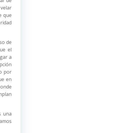
ar de
 velar
de que
uridad
uso de
ue el
egar a
upción
o por
ue en
 donde
umplan
s una
damos