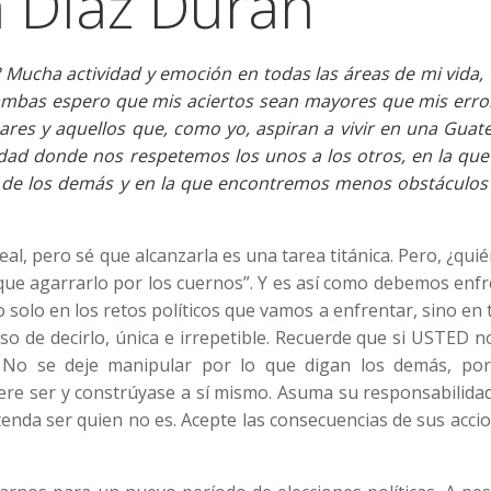
 Díaz Duran
Mucha actividad y emoción en todas las áreas de mi vida, 
 ambas espero que mis aciertos sean mayores que mis error
ares y aquellos que, como yo, aspiran a vivir en una Guat
dad donde nos respetemos los unos a los otros, en la que
 de los demás y en la que encontremos menos obstáculos 
eal, pero sé que alcanzarla es una tarea titánica. Pero, ¿quié
 que agarrarlo por los cuernos”. Y es así como debemos enf
solo en los retos políticos que vamos a enfrentar, sino en
so de decirlo, única e irrepetible. Recuerde que si USTED n
 No se deje manipular por lo que digan los demás, po
ere ser y constrúyase a sí mismo. Asuma su responsabilida
tenda ser quien no es. Acepte las consecuencias de sus acci