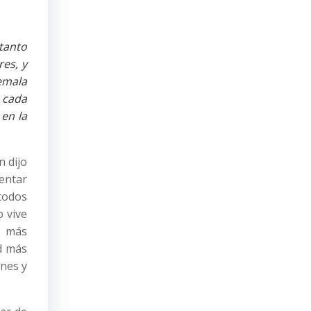
tanto
es, y
emala
 cada
en la
n dijo
rentar
 todos
o vive
r más
d más
ones y