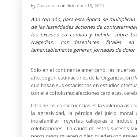
by
Chapadmin
on
diciembre 15, 2014
Año con año, para esta época se multiplican 
de las festividades acciones de confraternida
los excesos en comida y bebida, sobre to
tragedias, con desenlaces fatales en f
lamentablemente generan jornadas de dolor 
Solo en el continente americano, las muertes 
año, según estimaciones de la Organización Pa
que basan sus estadísticas en estudios efectu
con el alcoholismo: afecciones cardiacas, cere
Otra de las consecuencias es la violencia asoc
la agresividad, la pérdida del juicio mora
intrafamiliar, reyertas callejeras e incl
celebraciones. La cauda de estos sucesos sue
pocos casos mueren o bien quedan con graves se