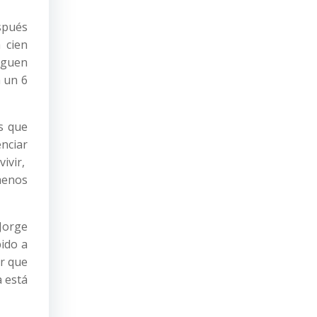
espués
 cien
iguen
 un 6
s que
nciar
ivir,
menos
Jorge
ido a
or que
a está