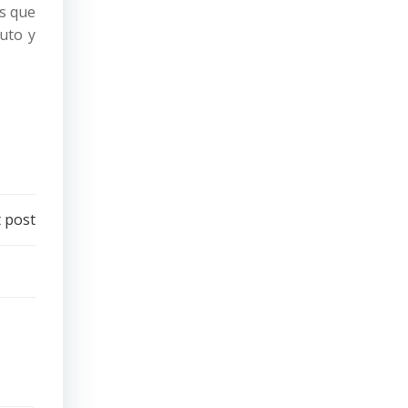
es que
luto y
 post