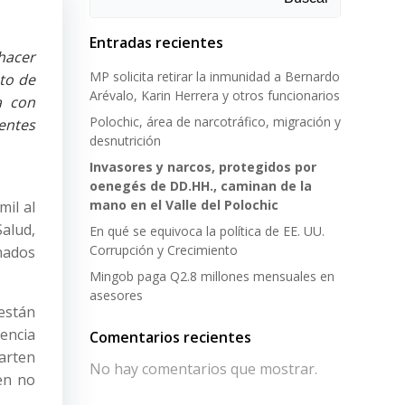
Entradas recientes
hacer
MP solicita retirar la inmunidad a Bernardo
nto de
Arévalo, Karin Herrera y otros funcionarios
a con
Polochic, área de narcotráfico, migración y
entes
desnutrición
Invasores y narcos, protegidos por
oenegés de DD.HH., caminan de la
mano en el Valle del Polochic
mil al
Salud,
En qué se equivoca la política de EE. UU.
Corrupción y Crecimiento
onados
Mingob paga Q2.8 millones mensuales en
asesores
 están
encia
Comentarios recientes
arten
No hay comentarios que mostrar.
en no