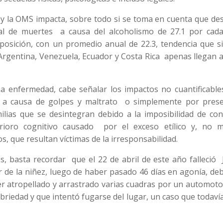
PS y la OMS impacta, sobre todo si se toma en cuenta que d
al de muertes a causa del alcoholismo de 27.1 por cada
osición, con un promedio anual de 22.3, tendencia que s
rgentina, Venezuela, Ecuador y Costa Rica apenas llegan a
na enfermedad, cabe señalar los impactos no cuantificable
, a causa de golpes y maltrato o simplemente por prese
lias que se desintegran debido a la imposibilidad de conv
erioro cognitivo causado por el exceso etílico y, no 
s, que resultan víctimas de la irresponsabilidad.
 basta recordar que el 22 de abril de este año falleció 
de la niñez, luego de haber pasado 46 días en agonía, deb
 ser atropellado y arrastrado varias cuadras por un automot
riedad y que intentó fugarse del lugar, un caso que todaví