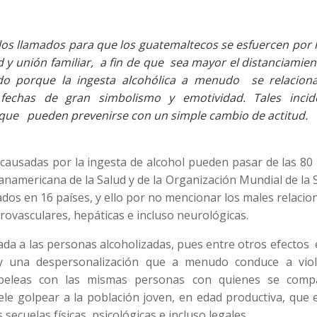
los llamados para que los guatemaltecos se esfuercen por 
d y unión familiar, a fin de que sea mayor el distanciamie
do porque la ingesta alcohólica a menudo se relacion
echas de gran simbolismo y emotividad. Tales incid
que pueden prevenirse con un simple cambio de actitud.
causadas por la ingesta de alcohol pueden pasar de las 80 
namericana de la Salud y de la Organización Mundial de la 
ados en 16 países, y ello por no mencionar los males relaci
brovasculares, hepáticas e incluso neurológicas.
iada a las personas alcoholizadas, pues entre otros efectos
l y una despersonalización que a menudo conduce a viol
uso peleas con las mismas personas con quienes se comp
le golpear a la población joven, en edad productiva, que 
cuelas físicas, psicológicas e incluso legales.