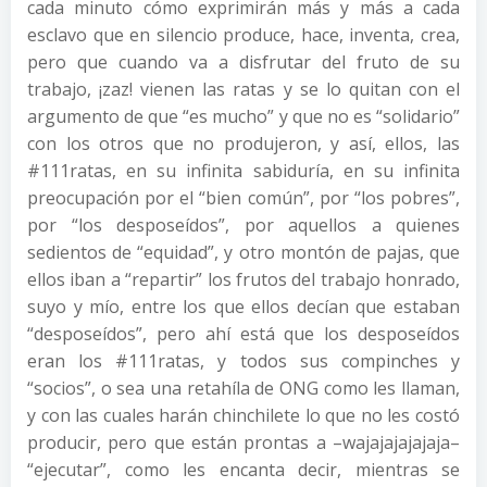
cada minuto cómo exprimirán más y más a cada
esclavo que en silencio produce, hace, inventa, crea,
pero que cuando va a disfrutar del fruto de su
trabajo, ¡zaz! vienen las ratas y se lo quitan con el
argumento de que “es mucho” y que no es “solidario”
con los otros que no produjeron, y así, ellos, las
#111ratas, en su infinita sabiduría, en su infinita
preocupación por el “bien común”, por “los pobres”,
por “los desposeídos”, por aquellos a quienes
sedientos de “equidad”, y otro montón de pajas, que
ellos iban a “repartir” los frutos del trabajo honrado,
suyo y mío, entre los que ellos decían que estaban
“desposeídos”, pero ahí está que los desposeídos
eran los #111ratas, y todos sus compinches y
“socios”, o sea una retahíla de ONG como les llaman,
y con las cuales harán chinchilete lo que no les costó
producir, pero que están prontas a –wajajajajajaja–
“ejecutar”, como les encanta decir, mientras se