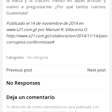
la vileza y la traición. Pienso en aquel artículo y
vuelvo a preguntarme: ¿Por qué tantos cuervos
Guatemala?
Publicado el 14 de noviembre de 2014 en
www.s21.com.gt por Manuel R. Villacorta O.
http://www.s21.com.gt/colaboracion/2014/11/14/pais-
corruptos-conformistas#
Categories:
Sin categoría
Post
Post
Previous post
Next post
navigation
navigation
No Responses
Deja un comentario
Tu dirección de correo electrónico no será publicada.
Los