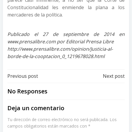
parece casi inminente, a no ser que la Corte de
Constitucionalidad les enmiende la plana a los
mercaderes de la política.
Publicado el 27 de septiembre de 2014 en
www.prensalibre.com por Editorial Prensa Libre
http://www.prensalibre.com/opinion/Justicia-al-
borde-de-la-cooptacion_0_1219678028.html
Post
Post
Previous post
Next post
navigation
navigation
No Responses
Deja un comentario
Tu dirección de correo electrónico no será publicada.
Los
campos obligatorios están marcados con
*