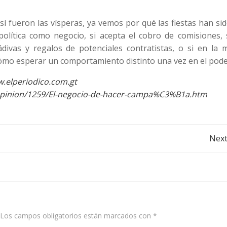
sí fueron las vísperas, ya vemos por qué las fiestas han si
olítica como negocio, si acepta el cobro de comisiones, s
divas y regalos de potenciales contratistas, o si en la 
cómo esperar un comportamiento distinto una vez en el pod
w.elperiodico.com.gt
/opinion/1259/El-negocio-de-hacer-campa%C3%B1a.htm
Post
Next
navigation
Los campos obligatorios están marcados con
*