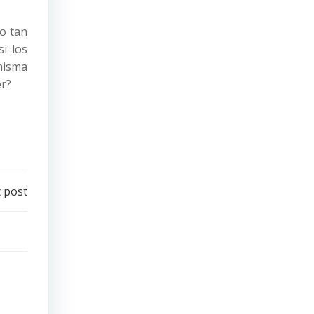
do tan
i los
misma
er?
 post