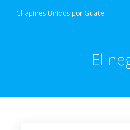
Skip
to
Chapines Unidos por Guate
content
El ne