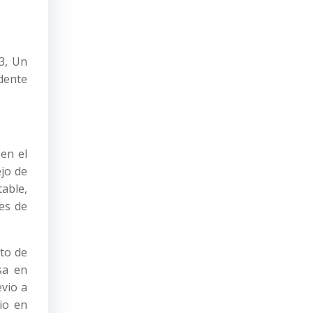
3, Un
dente
 en el
ejo de
table,
es de
nto de
sa en
evio a
rio en