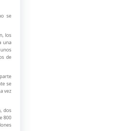
no se
n, los
a una
 unos
os de
 parte
nte se
na vez
, dos
de 800
llones