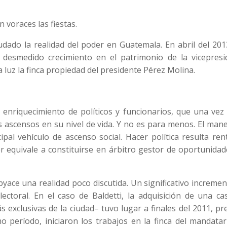
n voraces las fiestas.
dado la realidad del poder en Guatemala. En abril del 201
el desmedido crecimiento en el patrimonio de la vicepresi
la luz la finca propiedad del presidente Pérez Molina.
 enriquecimiento de políticos y funcionarios, que una vez
s ascensos en su nivel de vida. Y no es para menos. El man
pal vehículo de ascenso social. Hacer política resulta ren
 equivale a constituirse en árbitro gestor de oportunidad
byace una realidad poco discutida. Un significativo increme
ectoral. En el caso de Baldetti, la adquisición de una ca
 exclusivas de la ciudad– tuvo lugar a finales del 2011, pr
mo período, iniciaron los trabajos en la finca del mandata