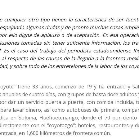
cualquier otro tipo tienen la característica de ser fuent
 despejando algunas dudas y de pronto muchas cosas empie
por ello digna de aplauso o de aceptación. En esa operaci
usiones tomadas sin tener suficiente información, los tra
l. Es el caso del trabajo del periodista estadounidense R
 al respecto de las causas de la llegada a la frontera mex
, y sobre todo de los entretelones de la labor de los coyo
coyote. Tiene 33 años, comenzó de 19 y ha entrado y sal
 anuales de cuatro días, con grupos de hasta doce adultos 
or dar un servicio puerta a puerta, con comida incluida, t
 para lavar dinero, así como autobuses de primera, compar
Radica en Soloma, Huehuetenango, donde el 70 por ciento 
ndirectamente con el “coyotazgo”: hoteles, restaurantes y 
ntrada, en 1,600 kilómetros de frontera común.