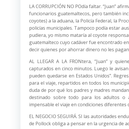
LA CORRUPCIÓN NO POdía faltar. “Juan” afirma 
funcionarios guatemaltecos, pero también inc
coyotes) a la aduana, la Policía Federal, la Procu
policías municipales. Tampoco podía estar ause
pudiera, yo mismo mataría al coyote responsab
guatemalteco cuyo cadáver fue encontrado en e
decir quienes por ahorrar dinero no les pagan
AL LLEGAR A LA FRONtera, “Juan” y quiene
capturados en cinco minutos. Luego le avisan 
pueden quedarse en Estados Unidos”. Regresa
para el viaje, repartidos en todos los municip
duda de por qué los padres y madres mandan 
destinado sobre todo para los adultos o a
impensable el viaje en condiciones diferentes 
EL NEGOCIO SEGUIRÁ. SI las autoridades endure
de Pollock obliga a pensar en la urgencia de a