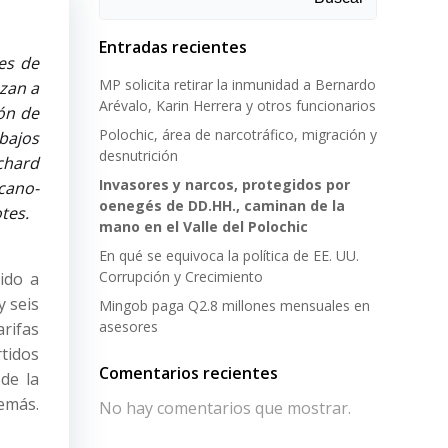
Entradas recientes
es de
MP solicita retirar la inmunidad a Bernardo
zan a
Arévalo, Karin Herrera y otros funcionarios
ón de
Polochic, área de narcotráfico, migración y
bajos
desnutrición
ichard
Invasores y narcos, protegidos por
icano-
oenegés de DD.HH., caminan de la
tes.
mano en el Valle del Polochic
En qué se equivoca la política de EE. UU.
Corrupción y Crecimiento
ido a
y seis
Mingob paga Q2.8 millones mensuales en
asesores
arifas
tidos
Comentarios recientes
de la
demás.
No hay comentarios que mostrar.