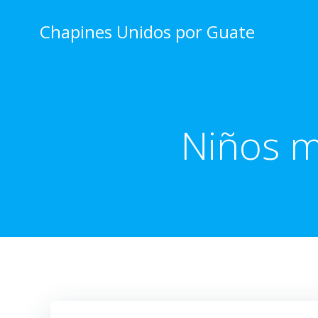
Skip
to
Chapines Unidos por Guate
content
Niños m