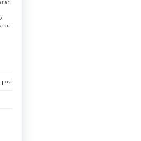
ienen
o
forma
 post