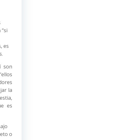
s
 “si
, es
s.
í son
“ellos
dores
jar la
stia,
ue es
bajo
reto o