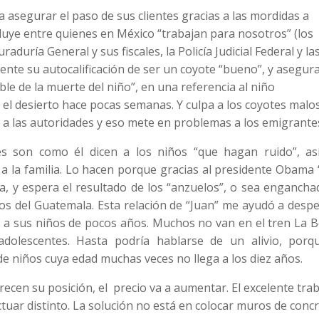
asegurar el paso de sus clientes gracias a las mordidas a
luye entre quienes en México “trabajan para nosotros” (los
raduría General y sus fiscales, la Policía Judicial Federal y la
nte su autocalificación de ser un coyote “bueno”, y asegura
le de la muerte del niño”, en una referencia al niño
l desierto hace pocas semanas. Y culpa a los coyotes malos
 a las autoridades y eso mete en problemas a los emigrante
s son como él dicen a los niños “que hagan ruido”, as
a la familia. Lo hacen porque gracias al presidente Obama 
, y espera el resultado de los “anzuelos”, o sea engancha
ios del Guatemala. Esta relación de “Juan” me ayudó a despe
a sus niños de pocos años. Muchos no van en el tren La Be
dolescentes. Hasta podría hablarse de un alivio, porq
de niños cuya edad muchas veces no llega a los diez años.
cen su posición, el precio va a aumentar. El excelente tra
ctuar distinto. La solución no está en colocar muros de conc